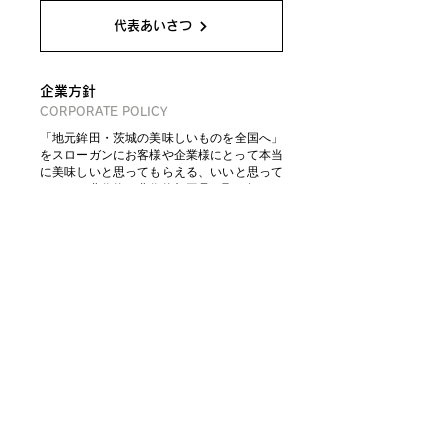
代表あいさつ
企業方針
CORPORATE POLICY
「地元鉾田・茨城の美味しいものを全国へ」
をスローガンにお客様や企業様にとって本当
に美味しいと思ってもらえる、いいと思って
もらえる農作物や農作物加工品を取り扱いま
す。自社さつまいも加工品はもちろん、メロ
ンやイチゴ、干し芋など、農作物に関する こ
とならなんでもお問い合わせください。
会社情報
COMPANY INFORMATION
■ 会社名
株式会社小太郎物産
■ 所在地
〒311-1421
​茨城県鉾田市勝下新田21-3